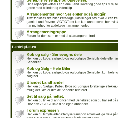
Seriebils rejse tips og oplevelser.
Dine rejseoplevelser i en Serie Land Rover og gode tips til rejse
gerne med billeder og videoklip.
Arrangementer hvor Seriebiler også indgår.
Træf for klassiske biler, køredage, udstillinger osv hvor vi kan f
gamle Land Rovere. VIGTIGT der kan kun annonceres her hvis S
har mulighed for at deltage i arrangementet.
Arrangementsgruppe
Forum for dem som er med til at arrangere - træf
Handelspladsen
Køb og salg - Serievogns dele
Her kan du købe, sælge, bytte og bortgive Seriebils dele eller ting
Seriebiler.
Køb og Salg - Hele Biler
Her kan du købe, sælge, bytte og bortgive Seriebiler, kun hele vo
salg her.
Blandet Landhandel
Her kan du Sælge / Købe / Bytte og Bortgive forskellige effekter, d
mulig der ikke er direkte Seriebils relateret.
Set til salg på nettet.
Her kan du linke til annoncer med Seriebiler, som du har set på n
DBA osv VIGTIGT ikke dine egne annoncer.
Forum expressen
Her kan du tilbyde eller efterlyse transport af forskellige dele på 