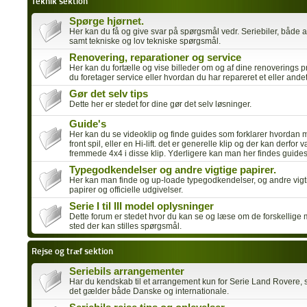
Teknik sektion
Spørge hjørnet.
Her kan du få og give svar på spørgsmål vedr. Seriebiler, både
samt tekniske og lov tekniske spørgsmål.
Renovering, reparationer og service
Her kan du fortælle og vise billeder om og af dine renoverings p
du foretager service eller hvordan du har repareret et eller ande
Gør det selv tips
Dette her er stedet for dine gør det selv løsninger.
Guide's
Her kan du se videoklip og finde guides som forklarer hvordan m
front spil, eller en Hi-lift. det er generelle klip og der kan derfor 
fremmede 4x4 i disse klip. Yderligere kan man her findes guides t
Typegodkendelser og andre vigtige papirer.
Her kan man finde og up-loade typegodkendelser, og andre vigt
papirer og officielle udgivelser.
Serie I til III model oplysninger
Dette forum er stedet hvor du kan se og læse om de forskellige m
sted der kan stilles spørgsmål.
Rejse og træf sektion
Seriebils arrangementer
Har du kendskab til et arrangement kun for Serie Land Rovere, så
det gælder både Danske og internationale.