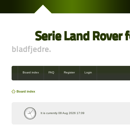
Serie Land Rover 
bladfjedre.
Board index
FAQ
Register
Login
Board index
It is currently 08 Aug 2026 17:09