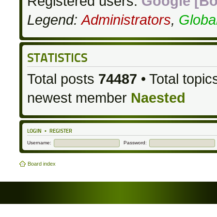
Registered users:
Google [Bo
Legend:
Administrators
,
Globa
STATISTICS
Total posts
74487
• Total topi
newest member
Naested
LOGIN
•
REGISTER
Username:
Password:
Board index