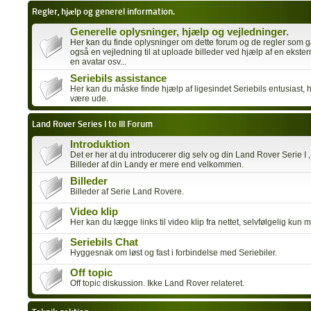
Regler, hjælp og generel information.
Generelle oplysninger, hjælp og vejledninger.
Her kan du finde oplysninger om dette forum og de regler som g
også en vejledning til at uploade billeder ved hjælp af en ekster
en avatar osv...
Seriebils assistance
Her kan du måske finde hjælp af ligesindet Seriebils entusiast, h
være ude.
Land Rover Series I to III Forum
Introduktion
Det er her at du introducerer dig selv og din Land Rover Serie I , II ,
Billeder af din Landy er mere end velkommen.
Billeder
Billeder af Serie Land Rovere.
Video klip
Her kan du lægge links til video klip fra nettet, selvfølgelig kun 
Seriebils Chat
Hyggesnak om løst og fast i forbindelse med Seriebiler.
Off topic
Off topic diskussion. Ikke Land Rover relateret.